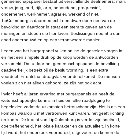
gemeenschapspanel bestaat uit verschillende deelnemers: man,
vrouw, jong, oud, rijk, arm, behoudend, progressief,
ondernemer, werknemer, agrariër, werkend of niet.
TipCulemborg is daarmee echt een dwarsdoorsnee van de
bevolking en daardoor in staat een stem te geven aan de
meningen en ideeën die hier leven. Beslissingen neemt u dan
goed onderbouwd en op een verantwoorde manier.
Leden van het burgerpanel vullen online de gestelde vragen in
en met een simpele druk op de knop worden de antwoorden
verzameld. Dat u door het gemeenschapspanel de bevolking
daadwerkelijk betrekt bij de besluitvorming, is een extra
voordeel. Er ontstaat draagvlak voor de uitkomst. De mensen
voelen zich niet alleen gehoord, ze zijn het ook echt.
Invior heeft al jaren ervaring met burgerpanels en heeft de
wetenschappelijke kennis in huis om elke raadpleging te
begeleiden zodat de uitkomsten betrouwbaar zijn. Het is als een
kompas waarop u met vertrouwen kunt varen, het geeft richting
en koers. De kracht van TipCulemborg is verder zijn snelheid,
doeltreffendheid, het lokale karakter en de actualiteit. In korte
tijd wordt het onderzoek voorbereid, uitgevoerd en komen de